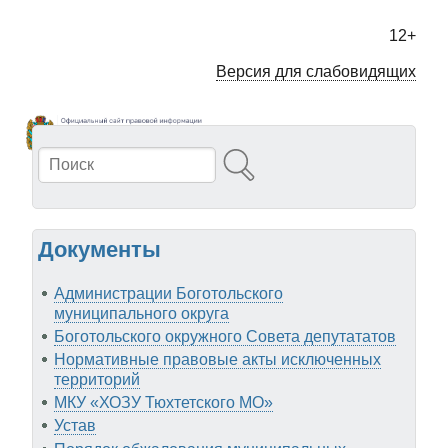
Перейти
к
12+
основному
содержанию
Версия для слабовидящих
Поиск
Документы
Администрации Боготольского
муниципального округа
Боготольского окружного Совета депутататов
Нормативные правовые акты исключенных
территорий
МКУ «ХОЗУ Тюхтетского МО»
Устав