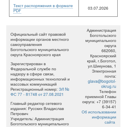
Текст распоряжения в формате
03.07.2026
PDF
Администрация
Официальный сайт правовой
Боготольского
информации органов местного
муниципального
самоуправления
округа
Боготольского муниципального
662060,
округа Красноярского края
Красноярский
край, г.Боготол,
Зарегистрирован в
ул.Шикунова, 1
Федеральной службе по
Электронная
надзору в сфере связи,
почта:
информационных технологий и
glava@bogotol-
массовых коммуникаций
okrug.ru
Регистрационный номер:
ЭЛ №
Телефон
ФС 77 - 81748 от 27.08.2021
приемной Главы
округа: +7 (39157)
Главный редактор сетевого
6-34-41
издания: Русских Владислав
Об использовании
Петрович
информации
Учредитель: Администрация
сайта
Боготольского муниципального