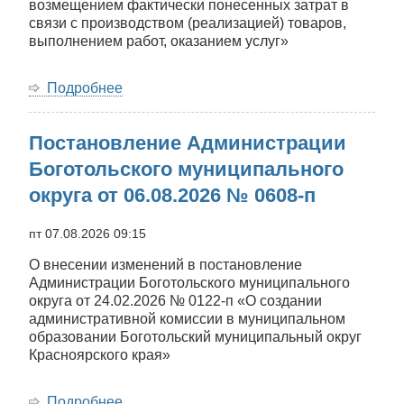
возмещением фактически понесенных затрат в
связи с производством (реализацией) товаров,
выполнением работ, оказанием услуг»
Подробнее
о
Постановление
Администрации
Постановление Администрации
Боготольского
муниципального
Боготольского муниципального
округа
округа от 06.08.2026 № 0608-п
от
06.08.2026
№
пт 07.08.2026 09:15
0609-
О внесении изменений в постановление
п
Администрации Боготольского муниципального
округа от 24.02.2026 № 0122-п «О создании
административной комиссии в муниципальном
образовании Боготольский муниципальный округ
Красноярского края»
Подробнее
о