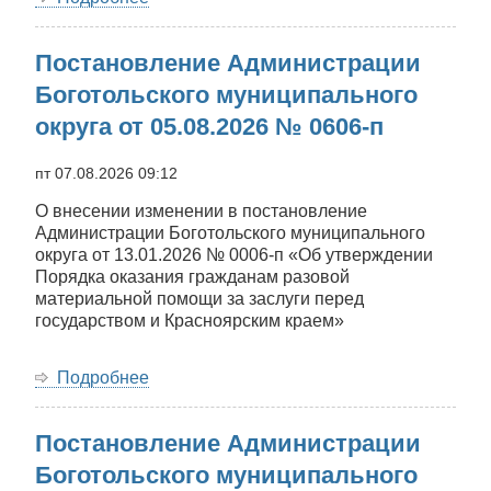
Постановление
Администрации
Постановление Администрации
Боготольского
муниципального
Боготольского муниципального
округа
округа от 05.08.2026 № 0606-п
от
06.08.2026
№
пт 07.08.2026 09:12
0608-
О внесении изменении в постановление
п
Администрации Боготольского муниципального
округа от 13.01.2026 № 0006-п «Об утверждении
Порядка оказания гражданам разовой
материальной помощи за заслуги перед
государством и Красноярским краем»
Подробнее
о
Постановление
Администрации
Постановление Администрации
Боготольского
муниципального
Боготольского муниципального
округа