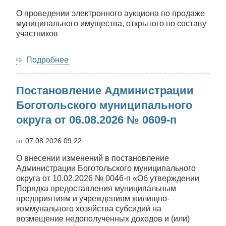
О проведении электронного аукциона по продаже
муниципального имущества, открытого по составу
участников
Подробнее
о
Постановление
Администрации
Постановление Администрации
Боготольского
муниципального
Боготольского муниципального
округа
округа от 06.08.2026 № 0609-п
от
07.08.2026
№
пт 07.08.2026 09:22
0612-
О внесении изменений в постановление
п
Администрации Боготольского муниципального
округа от 10.02.2026 № 0046-п «Об утверждении
Порядка предоставления муниципальным
предприятиям и учреждениям жилищно-
коммунального хозяйства субсидий на
возмещение недополученных доходов и (или)