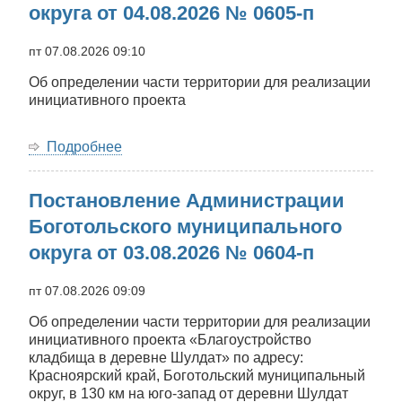
округа от 04.08.2026 № 0605-п
от
05.08.2026
№
пт 07.08.2026 09:10
0606-
Об определении части территории для реализации
п
инициативного проекта
Подробнее
о
Постановление
Администрации
Постановление Администрации
Боготольского
муниципального
Боготольского муниципального
округа
округа от 03.08.2026 № 0604-п
от
04.08.2026
№
пт 07.08.2026 09:09
0605-
Об определении части территории для реализации
п
инициативного проекта «Благоустройство
кладбища в деревне Шулдат» по адресу:
Красноярский край, Боготольский муниципальный
округ, в 130 км на юго-запад от деревни Шулдат