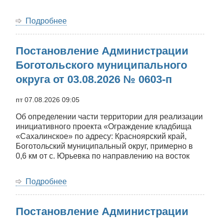
Подробнее
о
Постановление
Администрации
Постановление Администрации
Боготольского
муниципального
Боготольского муниципального
округа
округа от 03.08.2026 № 0603-п
от
03.08.2026
№
пт 07.08.2026 09:05
0604-
Об определении части территории для реализации
п
инициативного проекта «Ограждение кладбища
«Сахалинское» по адресу: Красноярский край,
Боготольский муниципальный округ, примерно в
0,6 км от с. Юрьевка по направлению на восток
Подробнее
о
Постановление
Администрации
Постановление Администрации
Боготольского